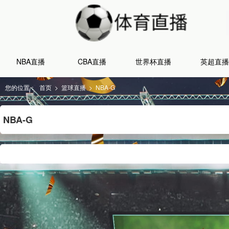
NBA直播
CBA直播
世界杯直播
英超直播
您的位置：
首页
>
篮球直播
>
NBA-G
NBA-G