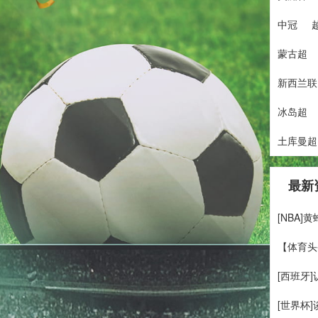
中冠
蒙古超
新西兰联
冰岛超
土库曼超
最新
[NBA
【体育头
[西班牙
[世界杯