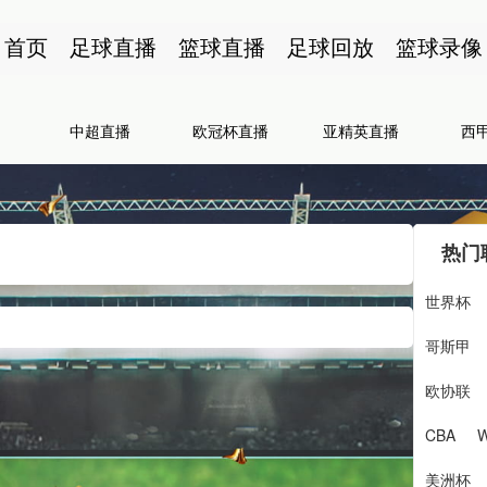
首页
足球直播
篮球直播
足球回放
篮球录像
中超直播
欧冠杯直播
亚精英直播
西
热门
世界杯
哥斯甲
欧协联
CBA
美洲杯