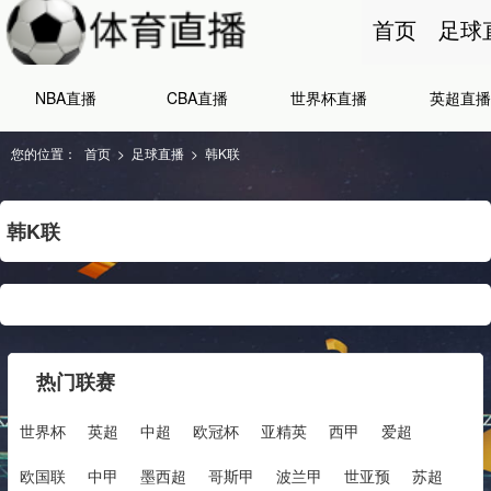
首页
足球
NBA直播
CBA直播
世界杯直播
英超直播
您的位置：
首页
>
足球直播
>
韩K联
韩K联
热门联赛
世界杯
英超
中超
欧冠杯
亚精英
西甲
爱超
欧国联
中甲
墨西超
哥斯甲
波兰甲
世亚预
苏超