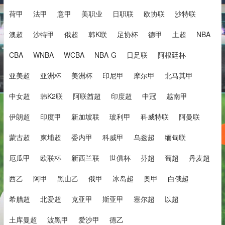
荷甲
法甲
意甲
美职业
日职联
欧协联
沙特联
澳超
沙特甲
俄超
韩K联
足协杯
德甲
土超
NBA
CBA
WNBA
WCBA
NBA-G
日足联
阿根廷杯
亚美超
亚洲杯
美洲杯
印尼甲
摩尔甲
北马其甲
中女超
韩K2联
阿联酋超
印度超
中冠
越南甲
伊朗超
印度甲
新加坡联
玻利甲
科威特联
阿曼联
蒙古超
柬埔超
委内甲
科威甲
乌兹超
缅甸联
厄瓜甲
欧联杯
新西兰联
世俱杯
芬超
葡超
丹麦超
西乙
阿甲
黑山乙
俄甲
冰岛超
奥甲
白俄超
希腊超
北爱超
克亚甲
斯亚甲
塞尔超
以超
土库曼超
波黑甲
爱沙甲
德乙