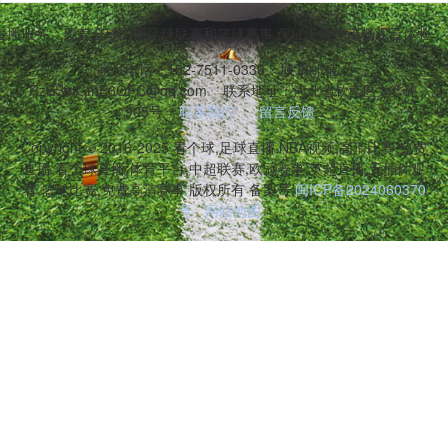
事直播服务。覆盖全球主要足球联赛和篮球赛事,保证无插件流畅观看体验
联系电话：152-7511-0336
联系邮箱：
RzSSeIGmE6OFC@qq.com
联系地址：河北省钦南区龙华路
905号
联系我们
留言反馈
Copyright © 2016-2025 看个球,足球直播,NBA视频,高清比赛,免费
直播,看个球直播,体育平台,中超联赛,欧冠赛事,英超直播,无插件观
看,篮球比赛,免费高清赛事 版权所有 备案号:
闽ICP备2024060370
号
网站地图