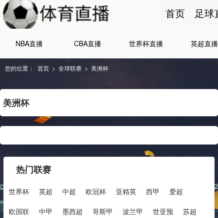
首页
足球
NBA直播
CBA直播
世界杯直播
英超直播
您的位置：
首页
>
全球联赛
>
美洲杯
美洲杯
热门联赛
世界杯
英超
中超
欧冠杯
亚精英
西甲
爱超
欧国联
中甲
墨西超
哥斯甲
波兰甲
世亚预
苏超