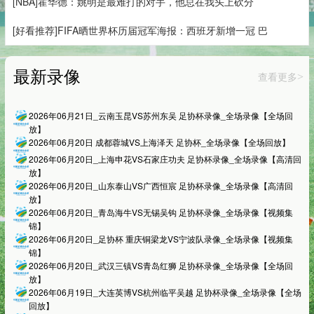
[NBA]霍华德：姚明是最难打的对手，他总在我头上砍分
[好看推荐]FIFA晒世界杯历届冠军海报：西班牙新增一冠 巴
最新录像
查看更多
>
2026年06月21日_云南玉昆VS苏州东吴 足协杯录像_全场录像【全场回
放】
2026年06月20日 成都蓉城VS上海泽天 足协杯_全场录像【全场回放】
2026年06月20日_上海申花VS石家庄功夫 足协杯录像_全场录像【高清回
放】
2026年06月20日_山东泰山VS广西恒宸 足协杯录像_全场录像【高清回
放】
2026年06月20日_青岛海牛VS无锡吴钩 足协杯录像_全场录像【视频集
锦】
2026年06月20日_足协杯 重庆铜梁龙VS宁波队录像_全场录像【视频集
锦】
2026年06月20日_武汉三镇VS青岛红狮 足协杯录像_全场录像【全场回
放】
2026年06月19日_大连英博VS杭州临平吴越 足协杯录像_全场录像【全场
回放】