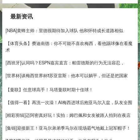
最新资讯
[NBA]黄蜂主帅：里德很期待加入球队 他和怀特成长道路相似
【体育头条】费迪南德：你不可能不喜欢梅西，看他踢球像在看魔
术
[西班牙]认同吗？ESPN嘉宾直言：帕雷德斯的行为无法容忍，
[世界杯]谈梅西世界杯❗苏亚雷斯：他本可以躺平，但还是把国家
【曼联】任意球高手！马塔曼联时期十佳球！
【值得一看】再洗一次澡！AI梅西进球后抱亚马尔入盆，队友全围
[精彩剪辑]迈阿密真好玩！实拍：姆巴佩和女友被路人拍到在夜店
[集锦]迎接新王！亚马尔弟弟季马尔在现场霸气地戴上冠军帽子！