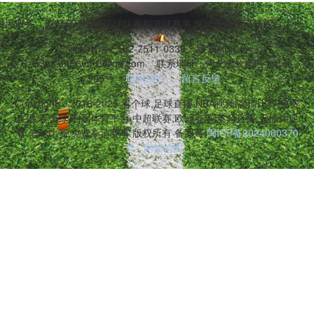
事直播服务。覆盖全球主要足球联赛和篮球赛事,保证无插件流畅观看体验
联系电话：152-7511-0336
联系邮箱：
RzSSeIGmE6OFC@qq.com
联系地址：河北省钦南区龙华路
905号
联系我们
留言反馈
Copyright © 2016-2025 看个球,足球直播,NBA视频,高清比赛,免费
直播,看个球直播,体育平台,中超联赛,欧冠赛事,英超直播,无插件观
看,篮球比赛,免费高清赛事 版权所有 备案号:
闽ICP备2024060370
号
网站地图