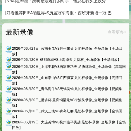
[NBA]霍华德：姚明是最难打的对手，他总在我头上砍分
[好看推荐]FIFA晒世界杯历届冠军海报：西班牙新增一冠 巴
最新录像
查看更多
>
2026年06月21日_云南玉昆VS苏州东吴 足协杯录像_全场录像【全场回
放】
2026年06月20日 成都蓉城VS上海泽天 足协杯_全场录像【全场回放】
2026年06月20日_上海申花VS石家庄功夫 足协杯录像_全场录像【高清回
放】
2026年06月20日_山东泰山VS广西恒宸 足协杯录像_全场录像【高清回
放】
2026年06月20日_青岛海牛VS无锡吴钩 足协杯录像_全场录像【视频集
锦】
2026年06月20日_足协杯 重庆铜梁龙VS宁波队录像_全场录像【视频集
锦】
2026年06月20日_武汉三镇VS青岛红狮 足协杯录像_全场录像【全场回
放】
2026年06月19日_大连英博VS杭州临平吴越 足协杯录像_全场录像【全场
回放】