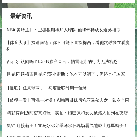
最新资讯
[NBA]黄蜂主帅：里德很期待加入球队 他和怀特成长道路相似
【体育头条】费迪南德：你不可能不喜欢梅西，看他踢球像在看魔
术
[西班牙]认同吗？ESPN嘉宾直言：帕雷德斯的行为无法容忍，
[世界杯]谈梅西世界杯❗苏亚雷斯：他本可以躺平，但还是把国家
【曼联】任意球高手！马塔曼联时期十佳球！
【值得一看】再洗一次澡！AI梅西进球后抱亚马尔入盆，队友全围
[精彩剪辑]迈阿密真好玩！实拍：姆巴佩和女友被路人拍到在夜店
[集锦]迎接新王！亚马尔弟弟季马尔在现场霸气地戴上冠军帽子！