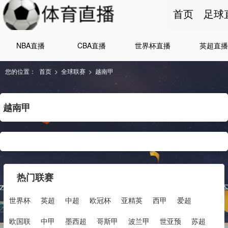
首页
足球
NBA直播
CBA直播
世界杯直播
英超直播
您的位置：
首页
>
全球联赛
>
越南甲
越南甲
热门联赛
世界杯
英超
中超
欧冠杯
亚精英
西甲
爱超
欧国联
中甲
墨西超
哥斯甲
波兰甲
世亚预
苏超