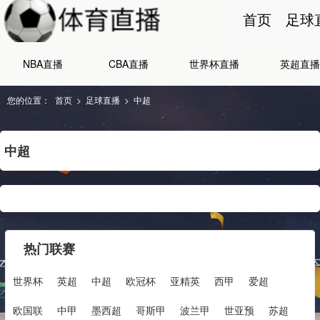
首页
足球
NBA直播
CBA直播
世界杯直播
英超直播
您的位置：
首页
>
足球直播
>
中超
中超
热门联赛
世界杯
英超
中超
欧冠杯
亚精英
西甲
爱超
欧国联
中甲
墨西超
哥斯甲
波兰甲
世亚预
苏超