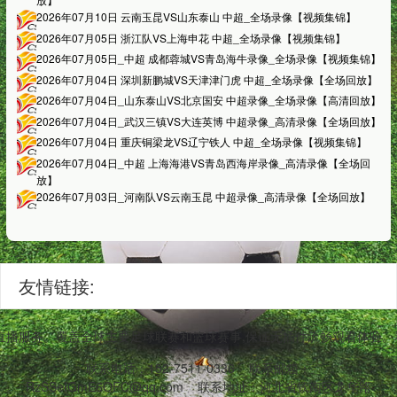
2026年07月10日 云南玉昆VS山东泰山 中超_全场录像【视频集锦】
2026年07月05日 浙江队VS上海申花 中超_全场录像【视频集锦】
2026年07月05日_中超 成都蓉城VS青岛海牛录像_全场录像【视频集锦】
2026年07月04日 深圳新鹏城VS天津津门虎 中超_全场录像【全场回放】
2026年07月04日_山东泰山VS北京国安 中超录像_全场录像【高清回放】
2026年07月04日_武汉三镇VS大连英博 中超录像_高清录像【全场回放】
2026年07月04日 重庆铜梁龙VS辽宁铁人 中超_全场录像【视频集锦】
2026年07月04日_中超 上海海港VS青岛西海岸录像_高清录像【全场回
放】
2026年07月03日_河南队VS云南玉昆 中超录像_高清录像【全场回放】
友情链接:
事直播服务。覆盖全球主要足球联赛和篮球赛事,保证无插件流畅观看体验
联系电话：152-7511-0336
联系邮箱：
RzSSeIGmE6OFC@qq.com
联系地址：河北省钦南区龙华路