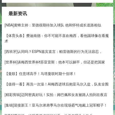
最新资讯
[NBA]黄蜂主帅：里德很期待加入球队 他和怀特成长道路相似
【体育头条】费迪南德：你不可能不喜欢梅西，看他踢球像在看魔
术
[西班牙]认同吗？ESPN嘉宾直言：帕雷德斯的行为无法容忍，
[世界杯]谈梅西世界杯❗苏亚雷斯：他本可以躺平，但还是把国家
【曼联】任意球高手！马塔曼联时期十佳球！
【值得一看】再洗一次澡！AI梅西进球后抱亚马尔入盆，队友全围
[精彩剪辑]迈阿密真好玩！实拍：姆巴佩和女友被路人拍到在夜店
[集锦]迎接新王！亚马尔弟弟季马尔在现场霸气地戴上冠军帽子！