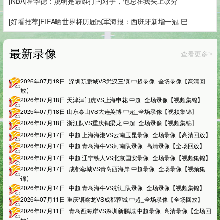
[NBA]霍华德：姚明是最难打的对手，他总在我头上砍分
[好看推荐]FIFA晒世界杯历届冠军海报：西班牙新增一冠 巴
最新录像
查看更多
>
2026年07月18日_深圳新鹏城VS武汉三镇 中超录像_全场录像【高清回
放】
2026年07月18日 天津津门虎VS上海申花 中超_全场录像【视频集锦】
2026年07月18日 山东泰山VS大连英博 中超_全场录像【视频集锦】
2026年07月18日 浙江队VS重庆铜梁龙 中超_全场录像【视频集锦】
2026年07月17日_中超 上海海港VS云南玉昆录像_全场录像【高清回放】
2026年07月17日_中超 青岛海牛VS河南队录像_高清录像【全场回放】
2026年07月17日_中超 辽宁铁人VS北京国安录像_全场录像【视频集锦】
2026年07月17日_成都蓉城VS青岛西海岸 中超录像_全场录像【视频集
锦】
2026年07月14日_中超 青岛海牛VS浙江队录像_全场录像【视频集锦】
2026年07月11日 重庆铜梁龙VS成都蓉城 中超_全场录像【全场回放】
2026年07月11日_青岛西海岸VS深圳新鹏城 中超录像_高清录像【全场回
放】