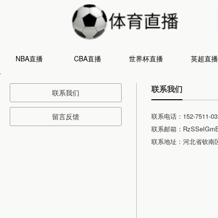
NBA直播
CBA直播
世界杯直播
英超直播
联系我们
联系我们
留言反馈
联系电话：152-7511-03
联系邮箱：RzSSeIGmE
联系地址：河北省钦南区