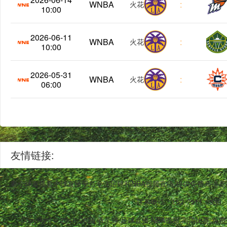
WNBA
:
火花
10:00
2026-06-11
WNBA
:
火花
10:00
2026-05-31
WNBA
:
火花
06:00
友情链接:
看个球直播看个球直播平台专注足球和NBA视频直播,提供免费高清
联系电话：152-7511-0336
Copyright © 2016-2025 看个球,足球直播,NBA视频,