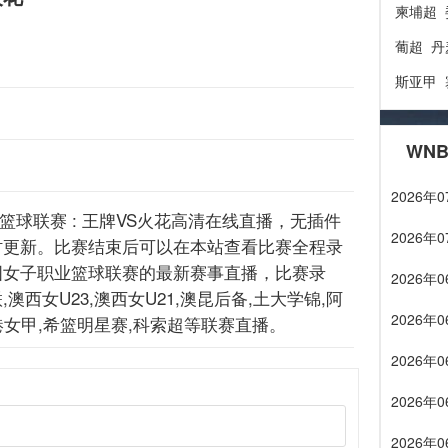
柬埔超
葡超
丹
斯亚甲
WN
2026
职业篮球联赛 : 王牌VS火花高清在线直播，无插件
2026
时更新。比赛结束后可以在本站查看比赛全程录
国女子职业篮球联赛的最新赛事直播，比赛录
2026年
女U23,澳西女U21,澳昆后备,土大学锦,阿
2026年
,中港女甲,希篮明星赛,科索超等联赛直播。
2026年
2026
2026年