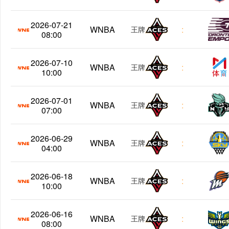
2026-07-21
WNBA
:
王牌
08:00
2026-07-10
WNBA
:
王牌
10:00
2026-07-01
WNBA
:
王牌
07:00
2026-06-29
WNBA
:
王牌
04:00
2026-06-18
WNBA
:
王牌
10:00
2026-06-16
WNBA
:
王牌
08:00