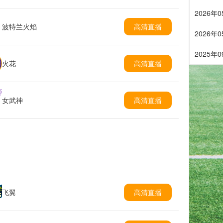
2026年
波特兰火焰
高清直播
2026
2025年
火花
高清直播
女武神
高清直播
飞翼
高清直播