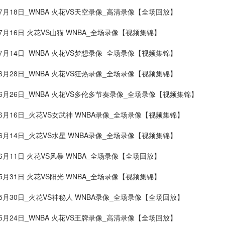
07月18日_WNBA 火花VS天空录像_高清录像【全场回放】
07月16日 火花VS山猫 WNBA_全场录像【视频集锦】
07月14日_WNBA 火花VS梦想录像_全场录像【视频集锦】
06月28日_WNBA 火花VS狂热录像_全场录像【视频集锦】
年06月26日_WNBA 火花VS多伦多节奏录像_全场录像【视频集锦】
年06月16日_火花VS女武神 WNBA录像_全场录像【视频集锦】
06月14日_火花VS水星 WNBA录像_全场录像【视频集锦】
06月11日 火花VS风暴 WNBA_全场录像【全场回放】
05月31日 火花VS阳光 WNBA_全场录像【视频集锦】
年05月30日_火花VS神秘人 WNBA录像_全场录像【全场回放】
05月24日_WNBA 火花VS王牌录像_高清录像【全场回放】