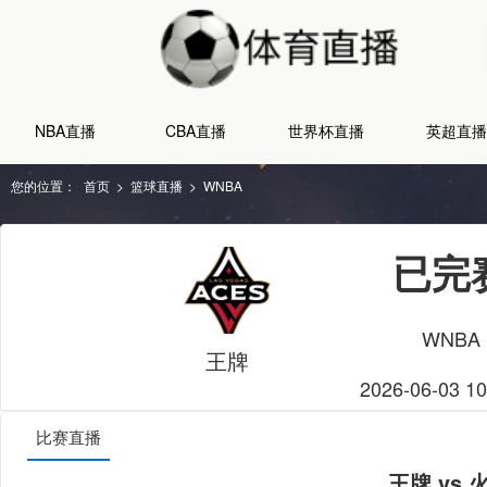
NBA直播
CBA直播
世界杯直播
英超直播
您的位置：
首页
>
篮球直播
>
WNBA
已完
WNBA
王牌
2026-06-03 10
比赛直播
王牌 vs 