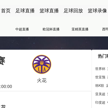
首页
足球直播
篮球直播
足球回放
篮球录像
中超直播
欧冠杯直播
亚精英直播
西
热门
赛
世界杯
世亚预
火花
:00:00
韩K联
亚美超
印度超
火花