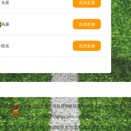
水星
高清直播
风暴
高清直播
阳光
高清直播
赛事直播服务。覆盖全球主要足球联赛和篮球赛事,保证无插件流畅观看体
联系邮箱：RzSSeIGmE6OFC@qq.com
联系地址：河北省钦南区龙华
高清比赛,免费直播,看个球直播,体育平台,中超联赛,欧冠赛事,英超直播,无插件观看,