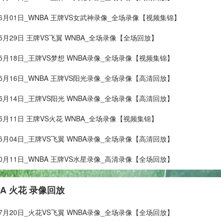
年06月01日_WNBA 王牌VS女武神录像_全场录像【视频集锦】
05月29日 王牌VS飞翼 WNBA_全场录像【全场回放】
05月18日_王牌VS梦想 WNBA录像_全场录像【视频集锦】
05月16日_WNBA 王牌VS阳光录像_全场录像【高清回放】
05月14日_王牌VS阳光 WNBA录像_全场录像【高清回放】
05月11日 王牌VS火花 WNBA_全场录像【视频集锦】
05月04日_王牌VS飞翼 WNBA录像_全场录像【高清回放】
10月11日_WNBA 王牌VS水星录像_高清录像【全场回放】
BA 火花 录像回放
07月20日_火花VS飞翼 WNBA录像_全场录像【全场回放】