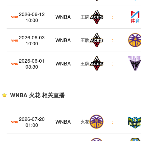
2026-06-12
WNBA
:
王牌
10:00
2026-06-03
WNBA
:
王牌
10:00
2026-06-01
WNBA
:
王牌
03:30
WNBA 火花 相关直播
2026-07-20
WNBA
:
火花
01:00