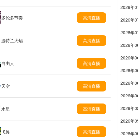
2026年
多伦多节奏
高清直播
2026年
2026年
波特兰火焰
高清直播
2026年
2026
自由人
高清直播
2026
2026年
天空
高清直播
2026年
2026年
水星
高清直播
2026
飞翼
高清直播
2026年