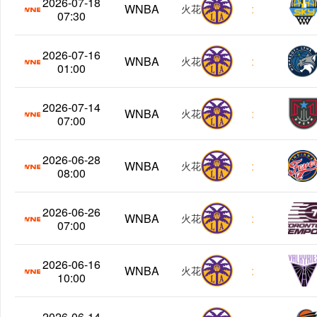
2026-07-18
WNBA
:
火花
07:30
2026-07-16
WNBA
:
火花
01:00
2026-07-14
WNBA
:
火花
07:00
2026-06-28
WNBA
:
火花
08:00
2026-06-26
WNBA
:
火花
07:00
2026-06-16
WNBA
:
火花
10:00
2026-06-14