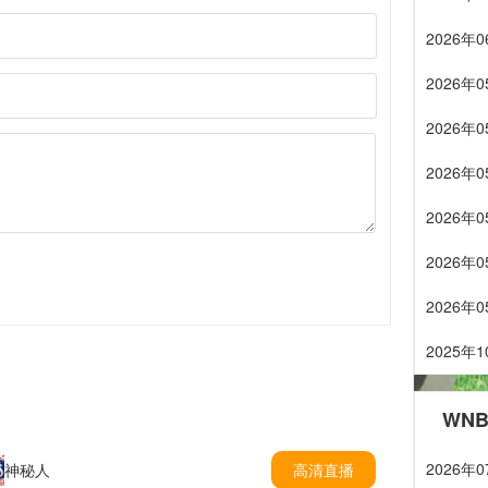
2026
2026年
2026年
2026年
2026年
2026年
2026年
2025年
WN
2026年
神秘人
高清直播