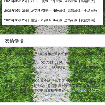
2026年05月26日_CBA 广厦VS上海录像_全场录像【高清回放】
2026年05月26日_尼克斯VS骑士 NBA录像_高清录像【全场回放】
2026年05月25日_雷霆VS马刺 NBA录像_全场录像【视频集锦】
友情链接:
事直播服务。覆盖全球主要足球联赛和篮球赛事,保证无插件流畅观看体验
联系电话：152-7511-0336
联系邮箱：
RzSSeIGmE6OFC@qq.com
联系地址：河北省钦南区龙华路
905号
联系我们
留言反馈
Copyright © 2016-2025 看个球,足球直播,NBA视频,高清比赛,免费
直播,看个球直播,体育平台,中超联赛,欧冠赛事,英超直播,无插件观
看,篮球比赛,免费高清赛事 版权所有 备案号:
闽ICP备2024060370
号
网站地图