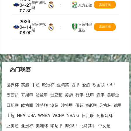
皇家波托
04-27
玻利甲
:
东方石油
高清直播
斯
07:30
2026-
皇家波托
皇家托马
04-14
玻利甲
:
高清直播
斯
亚波
08:00
热门联赛
世界杯
英超
中超
欧冠杯
亚精英
西甲
爱超
欧国联
中甲
墨西超
哥斯甲
波兰甲
世亚预
苏超
荷甲
法甲
意甲
美职业
日职联
欧协联
沙特联
澳超
沙特甲
俄超
韩K联
足协杯
德甲
土超
NBA
CBA
WNBA
WCBA
NBA-G
日足联
阿根廷杯
亚美超
亚洲杯
美洲杯
印尼甲
摩尔甲
北马其甲
中女超