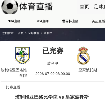
首页
足球
NBA直播
CBA直播
世界杯直播
英超直播
您的位置：
首页
>
全球联赛
>
玻利甲
已完赛
玻利甲
玻利维亚巴洛比
皇家波托斯
2026-07-09 08:00:00
学院
比赛直播
玻利维亚巴洛比学院 vs 皇家波托斯