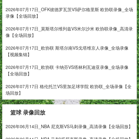
2026年07月17日_OFK彼德罗瓦茨VS萨尔格里斯 欧协联录像_全场
录像【全场回放】
2026年07月17日_莫斯塔尔维列兹VS米尔沙米 欧协联录像_高清录
像【全场回放】
2026年07月17日_欧协联 斯塔尔南VS戈塔维京人录像_全场录像
【视频集锦】
2026年07月17日_欧协联 卡纳芬VS塔林利瓦迪亚录像_全场录像
【全场回放】
2026年07月17日 格伦托兰VS里加足球学院 欧协联_全场录像【全
场回放】
篮球 录像回放
2026年06月14日_NBA 尼克斯VS马刺录像_高清录像【全场回放】