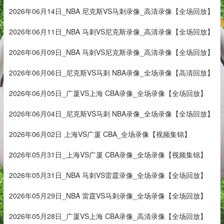
2026年06月14日_NBA 尼克斯VS马刺录像_高清录像【全场回放】
2026年06月11日_NBA 马刺VS尼克斯录像_高清录像【全场回放】
2026年06月09日_NBA 马刺VS尼克斯录像_高清录像【全场回放】
2026年06月06日_尼克斯VS马刺 NBA录像_全场录像【高清回放】
2026年06月05日_广厦VS上海 CBA录像_全场录像【全场回放】
2026年06月04日_尼克斯VS马刺 NBA录像_全场录像【全场回放】
2026年06月02日 上海VS广厦 CBA_全场录像【视频集锦】
2026年05月31日_上海VS广厦 CBA录像_全场录像【视频集锦】
2026年05月31日_NBA 马刺VS雷霆录像_全场录像【全场回放】
2026年05月29日_NBA 雷霆VS马刺录像_全场录像【全场回放】
2026年05月28日_广厦VS上海 CBA录像_高清录像【全场回放】