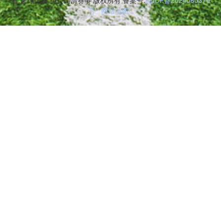
号
网站地图