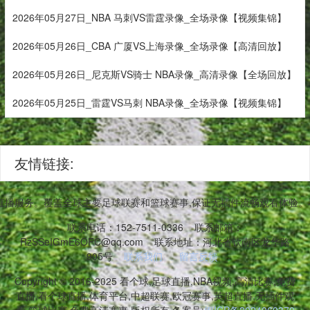
2026年05月27日_NBA 马刺VS雷霆录像_全场录像【视频集锦】
2026年05月26日_CBA 广厦VS上海录像_全场录像【高清回放】
2026年05月26日_尼克斯VS骑士 NBA录像_高清录像【全场回放】
2026年05月25日_雷霆VS马刺 NBA录像_全场录像【视频集锦】
友情链接:
事直播服务。覆盖全球主要足球联赛和篮球赛事,保证无插件流畅观看体验
联系电话：152-7511-0336
联系邮箱：
RzSSeIGmE6OFC@qq.com
联系地址：河北省钦南区龙华路
905号
联系我们
留言反馈
Copyright © 2016-2025 看个球,足球直播,NBA视频,高清比赛,免费
直播,看个球直播,体育平台,中超联赛,欧冠赛事,英超直播,无插件观
看,篮球比赛,免费高清赛事 版权所有 备案号:
闽ICP备2024060370