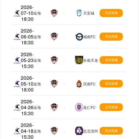
2026-
07-10
韩K2联
金海
:
天安城
高清直播
18:30
2026-
06-05
韩K2联
金海
:
城南FC
高清直播
18:30
2026-
05-23
韩K2联
金海
:
全南天龙
高清直播
15:30
2026-
05-10
韩K2联
金海
:
庆南FC
高清直播
18:00
2026-
04-26
韩K2联
金海
:
龙仁FC
高清直播
15:30
2026-
04-18
韩K2联
金海
:
忠北清州
高清直播
15:30