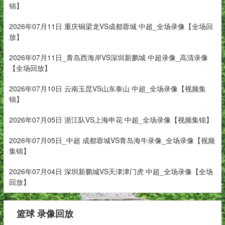
锦】
2026年07月11日 重庆铜梁龙VS成都蓉城 中超_全场录像【全场回
放】
2026年07月11日_青岛西海岸VS深圳新鹏城 中超录像_高清录像
【全场回放】
2026年07月10日 云南玉昆VS山东泰山 中超_全场录像【视频集
锦】
2026年07月05日 浙江队VS上海申花 中超_全场录像【视频集锦】
2026年07月05日_中超 成都蓉城VS青岛海牛录像_全场录像【视频
集锦】
2026年07月04日 深圳新鹏城VS天津津门虎 中超_全场录像【全场
回放】
篮球 录像回放