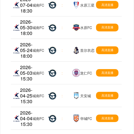
07-04
韩K2联
城南FC
:
水原三星
高清直播
18:30
2026-
05-30
韩K2联
城南FC
:
水原FC
高清直播
18:00
2026-
05-24
韩K2联
城南FC
:
首尔衣恋
高清直播
18:00
2026-
05-03
韩K2联
城南FC
:
龙仁FC
高清直播
15:30
2026-
04-25
韩K2联
城南FC
:
天安城
高清直播
15:30
2026-
04-04
韩K2联
城南FC
:
华城FC
高清直播
15:30