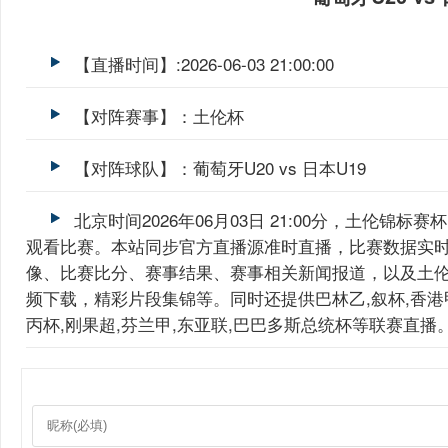
【直播时间】:2026-06-03 21:00:00
【对阵赛事】：土伦杯
【对阵球队】：葡萄牙U20 vs 日本U19
北京时间2026年06月03日 21:00分，土伦锦标赛
观看比赛。本站同步官方直播源准时直播，比赛数据实
像、比赛比分、赛事结果、赛事相关新闻报道，以及土
频下载，精彩片段集锦等。同时还提供巴林乙,叙杯,香港甲,土
丙杯,刚果超,芬兰甲,东亚联,巴巴多斯总统杯等联赛直播