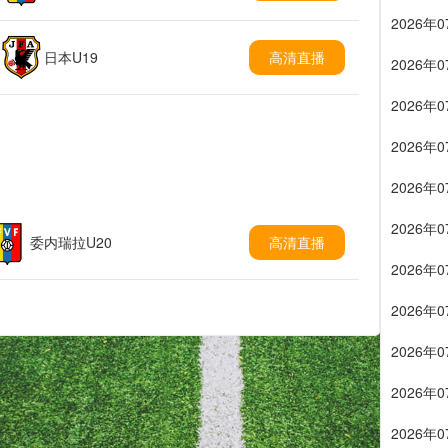
2026年
日本U19
高清直播
2026年
2026
2026
2026
2026年
委内瑞拉U20
高清直播
2026年
2026年
2026年
2026
2026