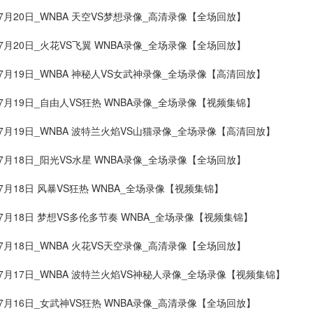
07月20日_WNBA 天空VS梦想录像_高清录像【全场回放】
07月20日_火花VS飞翼 WNBA录像_全场录像【全场回放】
年07月19日_WNBA 神秘人VS女武神录像_全场录像【高清回放】
年07月19日_自由人VS狂热 WNBA录像_全场录像【视频集锦】
年07月19日_WNBA 波特兰火焰VS山猫录像_全场录像【高清回放】
07月18日_阳光VS水星 WNBA录像_全场录像【全场回放】
07月18日 风暴VS狂热 WNBA_全场录像【视频集锦】
07月18日 梦想VS多伦多节奏 WNBA_全场录像【视频集锦】
07月18日_WNBA 火花VS天空录像_高清录像【全场回放】
年07月17日_WNBA 波特兰火焰VS神秘人录像_全场录像【视频集锦】
年07月16日_女武神VS狂热 WNBA录像_高清录像【全场回放】