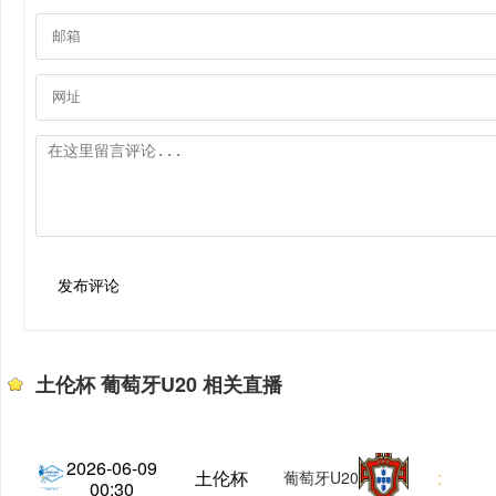
发布评论
土伦杯 葡萄牙U20 相关直播
2026-06-09
土伦杯
:
葡萄牙U20
00:30