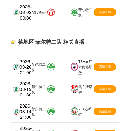
2026-
菲尔特二
06-03
德地区
ASV查姆
:
高清直播
队
00:30
德地区 菲尔特二队 相关直播
2026-
TSV施瓦
菲尔特二
03-28
德地区
:
本奥格斯
高清直播
队
21:00
堡
2026-
菲尔特二
奥布斯塔
03-19
德地区
:
高清直播
队
特
01:30
2026-
菲尔特二
VfB艾斯
03-14
德地区
:
高清直播
队
特
21:00
2026-
菲尔特二