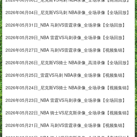
2026年06月04日_尼克斯VS马刺 NBA录像_全场录像【全场回放】
2026年05月31日_NBA 马刺VS雷霆录像_全场录像【全场回放】
2026年05月29日_NBA 雷霆VS马刺录像_全场录像【全场回放】
2026年05月27日_NBA 马刺VS雷霆录像_全场录像【视频集锦】
2026年05月26日_尼克斯VS骑士 NBA录像_高清录像【全场回放】
2026年05月25日_雷霆VS马刺 NBA录像_全场录像【视频集锦】
2026年05月24日_尼克斯VS骑士 NBA录像_全场录像【视频集锦】
2026年05月23日_NBA 雷霆VS马刺录像_全场录像【全场回放】
2026年05月22日_NBA 骑士VS尼克斯录像_全场录像【视频集锦】
2026年05月21日_NBA 马刺VS雷霆录像_全场录像【视频集锦】