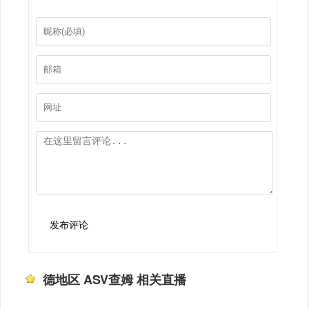
发布评论
德地区 ASV查姆 相关直播