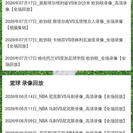
2026年07月17日_莫斯塔尔维列兹VS米尔沙米 欧协联录像_高清录
像【全场回放】
2026年07月17日_欧协联 斯塔尔南VS戈塔维京人录像_全场录像
【视频集锦】
2026年07月17日_欧协联 卡纳芬VS塔林利瓦迪亚录像_全场录像
【全场回放】
2026年07月17日 格伦托兰VS里加足球学院 欧协联_全场录像【全
场回放】
篮球 录像回放
2026年06月14日_NBA 尼克斯VS马刺录像_高清录像【全场回放】
2026年06月11日_NBA 马刺VS尼克斯录像_高清录像【全场回放】
2026年06月09日_NBA 马刺VS尼克斯录像_高清录像【全场回放】
2026年06月06日_尼克斯VS马刺 NBA录像_全场录像【高清回放】