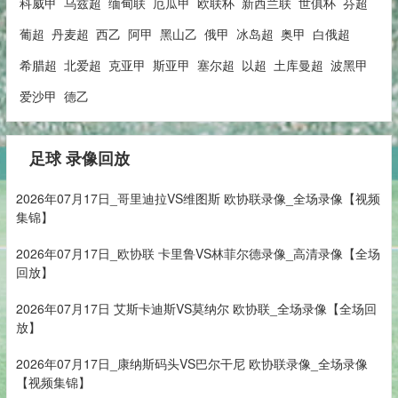
科威甲
乌兹超
缅甸联
厄瓜甲
欧联杯
新西兰联
世俱杯
芬超
葡超
丹麦超
西乙
阿甲
黑山乙
俄甲
冰岛超
奥甲
白俄超
希腊超
北爱超
克亚甲
斯亚甲
塞尔超
以超
土库曼超
波黑甲
爱沙甲
德乙
足球 录像回放
2026年07月17日_哥里迪拉VS维图斯 欧协联录像_全场录像【视频
集锦】
2026年07月17日_欧协联 卡里鲁VS林菲尔德录像_高清录像【全场
回放】
2026年07月17日 艾斯卡迪斯VS莫纳尔 欧协联_全场录像【全场回
放】
2026年07月17日_康纳斯码头VS巴尔干尼 欧协联录像_全场录像
【视频集锦】