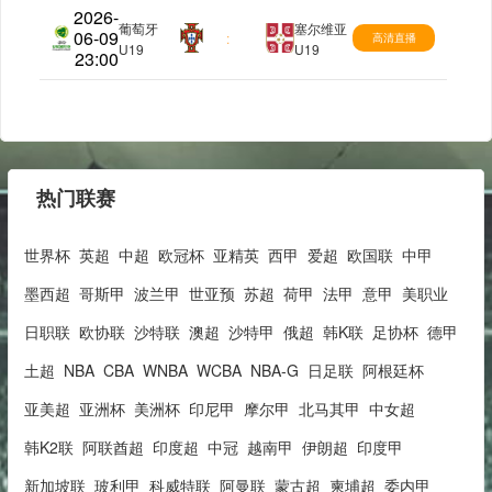
2026-
葡萄牙
塞尔维亚
06-09
欧青U19
:
高清直播
U19
U19
23:00
热门联赛
世界杯
英超
中超
欧冠杯
亚精英
西甲
爱超
欧国联
中甲
墨西超
哥斯甲
波兰甲
世亚预
苏超
荷甲
法甲
意甲
美职业
日职联
欧协联
沙特联
澳超
沙特甲
俄超
韩K联
足协杯
德甲
土超
NBA
CBA
WNBA
WCBA
NBA-G
日足联
阿根廷杯
亚美超
亚洲杯
美洲杯
印尼甲
摩尔甲
北马其甲
中女超
韩K2联
阿联酋超
印度超
中冠
越南甲
伊朗超
印度甲
新加坡联
玻利甲
科威特联
阿曼联
蒙古超
柬埔超
委内甲