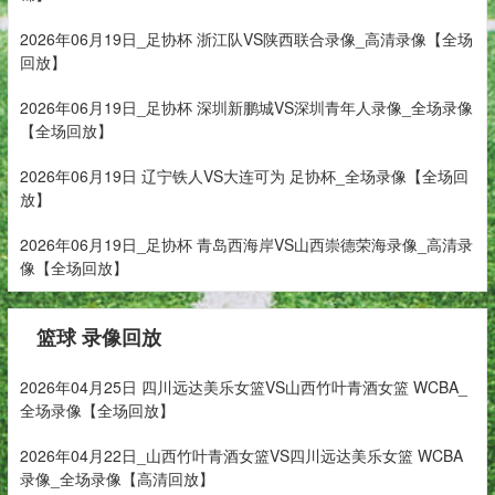
2026年06月19日_足协杯 浙江队VS陕西联合录像_高清录像【全场
回放】
2026年06月19日_足协杯 深圳新鹏城VS深圳青年人录像_全场录像
【全场回放】
2026年06月19日 辽宁铁人VS大连可为 足协杯_全场录像【全场回
放】
2026年06月19日_足协杯 青岛西海岸VS山西崇德荣海录像_高清录
像【全场回放】
篮球 录像回放
2026年04月25日 四川远达美乐女篮VS山西竹叶青酒女篮 WCBA_
全场录像【全场回放】
2026年04月22日_山西竹叶青酒女篮VS四川远达美乐女篮 WCBA
录像_全场录像【高清回放】