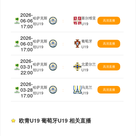
2026-
哈萨克斯
塞尔维亚
06-06
欧青U19
:
高清直播
坦U19
U19
17:00
2026-
哈萨克斯
葡萄牙
06-03
欧青U19
:
高清直播
坦U19
U19
17:00
2026-
哈萨克斯
北爱尔兰
03-31
欧青U19
:
高清直播
坦U19
U19
22:00
2026-
哈萨克斯
乌克兰
03-28
欧青U19
:
高清直播
坦U19
U19
17:00
欧青U19 葡萄牙U19 相关直播