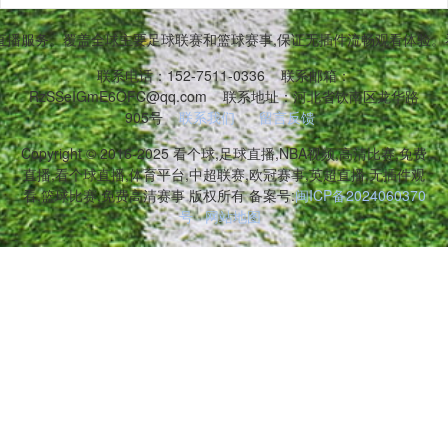
事直播服务。覆盖全球主要足球联赛和篮球赛事,保证无插件流畅观看体验
联系电话：152-7511-0336
联系邮箱：
RzSSeIGmE6OFC@qq.com
联系地址：河北省钦南区龙华路
905号
联系我们
留言反馈
Copyright © 2016-2025 看个球,足球直播,NBA视频,高清比赛,免费
直播,看个球直播,体育平台,中超联赛,欧冠赛事,英超直播,无插件观
看,篮球比赛,免费高清赛事 版权所有 备案号:
闽ICP备2024060370
号
网站地图