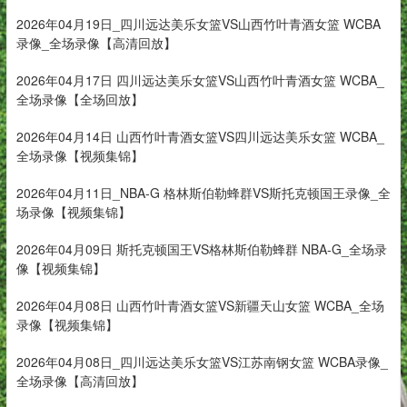
2026年04月19日_四川远达美乐女篮VS山西竹叶青酒女篮 WCBA
录像_全场录像【高清回放】
2026年04月17日 四川远达美乐女篮VS山西竹叶青酒女篮 WCBA_
全场录像【全场回放】
2026年04月14日 山西竹叶青酒女篮VS四川远达美乐女篮 WCBA_
全场录像【视频集锦】
2026年04月11日_NBA-G 格林斯伯勒蜂群VS斯托克顿国王录像_全
场录像【视频集锦】
2026年04月09日 斯托克顿国王VS格林斯伯勒蜂群 NBA-G_全场录
像【视频集锦】
2026年04月08日 山西竹叶青酒女篮VS新疆天山女篮 WCBA_全场
录像【视频集锦】
2026年04月08日_四川远达美乐女篮VS江苏南钢女篮 WCBA录像_
全场录像【高清回放】