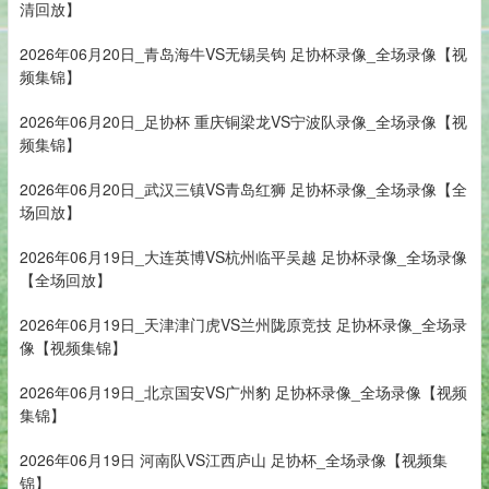
清回放】
2026年06月20日_青岛海牛VS无锡吴钩 足协杯录像_全场录像【视
频集锦】
2026年06月20日_足协杯 重庆铜梁龙VS宁波队录像_全场录像【视
频集锦】
2026年06月20日_武汉三镇VS青岛红狮 足协杯录像_全场录像【全
场回放】
2026年06月19日_大连英博VS杭州临平吴越 足协杯录像_全场录像
【全场回放】
2026年06月19日_天津津门虎VS兰州陇原竞技 足协杯录像_全场录
像【视频集锦】
2026年06月19日_北京国安VS广州豹 足协杯录像_全场录像【视频
集锦】
2026年06月19日 河南队VS江西庐山 足协杯_全场录像【视频集
锦】