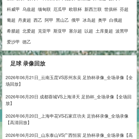
科威甲
乌兹超
缅甸联
厄瓜甲
欧联杯
新西兰联
世俱杯
芬超
葡超
丹麦超
西乙
阿甲
黑山乙
俄甲
冰岛超
奥甲
白俄超
希腊超
北爱超
克亚甲
斯亚甲
塞尔超
以超
土库曼超
波黑甲
爱沙甲
德乙
足球 录像回放
2026年06月21日_云南玉昆VS苏州东吴 足协杯录像_全场录像【全
场回放】
2026年06月20日 成都蓉城VS上海泽天 足协杯_全场录像【全场回
放】
2026年06月20日_上海申花VS石家庄功夫 足协杯录像_全场录像
【高清回放】
2026年06月20日_山东泰山VS广西恒宸 足协杯录像_全场录像【高