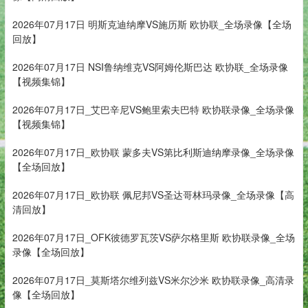
2026年07月17日 明斯克迪纳摩VS施历斯 欧协联_全场录像【全场
回放】
2026年07月17日 NSI鲁纳维克VS阿姆伦斯巴达 欧协联_全场录像
【视频集锦】
2026年07月17日_艾巴辛尼VS鲍里索夫巴特 欧协联录像_全场录像
【视频集锦】
2026年07月17日_欧协联 蒙多夫VS第比利斯迪纳摩录像_全场录像
【全场回放】
2026年07月17日_欧协联 佩尼邦VS圣达哥林玛录像_全场录像【高
清回放】
2026年07月17日_OFK彼德罗瓦茨VS萨尔格里斯 欧协联录像_全场
录像【全场回放】
2026年07月17日_莫斯塔尔维列兹VS米尔沙米 欧协联录像_高清录
像【全场回放】