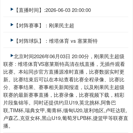
【直播时间】:2026-06-03 20:00:00
【对阵赛事】：刚果民主超
【对阵球队】：维塔体育 vs 塞莱斯特
北京时间2026年06月03日 20:00分，刚果民主超级
联赛 : 维塔体育VS塞莱斯特高清在线直播，无插件观看
比赛。本站同步官方直播源准时直播，比赛数据实时更
新。比赛结束后可以在本站查看比赛全程录像、比赛比
分、赛事结果、赛事相关新闻报道，以及刚果民主超级
联赛的最新赛事直播，比赛录像，比赛视频下载，精彩
片段集锦等。同时还提供约旦U19,英北挑杯,阿鲁巴
联,TIM杯,瑞典女甲,葡青杯,缅甸U20,玻利地区,卢旺达联,
卢森乙,克亚女杯,黑山U19,葡萄牙LPB杯,捷篮甲等联赛直
播。