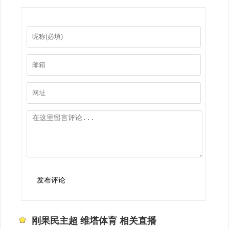
发布评论
刚果民主超 维塔体育 相关直播