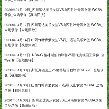
2026年04月19日_四川远达美乐女篮VS山西竹叶青酒女篮 WCBA
录像_全场录像【高清回放】
2026年04月17日 四川远达美乐女篮VS山西竹叶青酒女篮 WCBA_
全场录像【全场回放】
2026年04月14日 山西竹叶青酒女篮VS四川远达美乐女篮 WCBA_
全场录像【视频集锦】
2026年04月11日_NBA-G 格林斯伯勒蜂群VS斯托克顿国王录像_全
场录像【视频集锦】
2026年04月09日 斯托克顿国王VS格林斯伯勒蜂群 NBA-G_全场录
像【视频集锦】
2026年04月08日 山西竹叶青酒女篮VS新疆天山女篮 WCBA_全场
录像【视频集锦】
2026年04月08日_四川远达美乐女篮VS江苏南钢女篮 WCBA录像_
全场录像【高清回放】