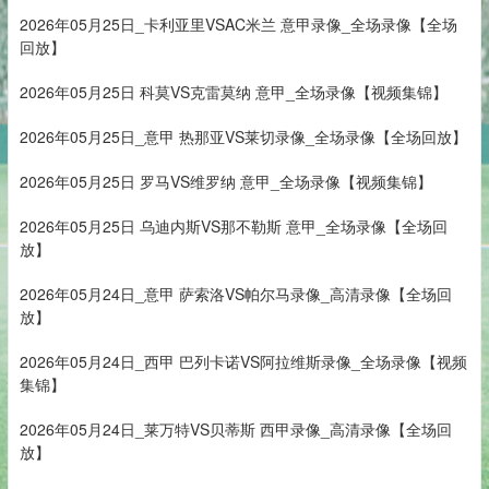
2026年05月25日_卡利亚里VSAC米兰 意甲录像_全场录像【全场
回放】
2026年05月25日 科莫VS克雷莫纳 意甲_全场录像【视频集锦】
2026年05月25日_意甲 热那亚VS莱切录像_全场录像【全场回放】
2026年05月25日 罗马VS维罗纳 意甲_全场录像【视频集锦】
2026年05月25日 乌迪内斯VS那不勒斯 意甲_全场录像【全场回
放】
2026年05月24日_意甲 萨索洛VS帕尔马录像_高清录像【全场回
放】
2026年05月24日_西甲 巴列卡诺VS阿拉维斯录像_全场录像【视频
集锦】
2026年05月24日_莱万特VS贝蒂斯 西甲录像_高清录像【全场回
放】