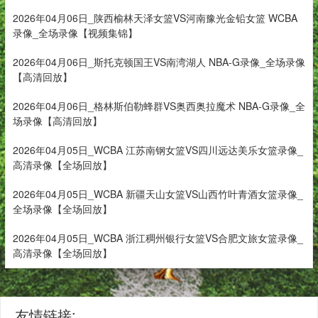
2026年04月06日_陕西榆林天泽女篮VS河南豫光金铅女篮 WCBA
录像_全场录像【视频集锦】
2026年04月06日_斯托克顿国王VS南湾湖人 NBA-G录像_全场录像
【高清回放】
2026年04月06日_格林斯伯勒蜂群VS奥西奥拉魔术 NBA-G录像_全
场录像【高清回放】
2026年04月05日_WCBA 江苏南钢女篮VS四川远达美乐女篮录像_
高清录像【全场回放】
2026年04月05日_WCBA 新疆天山女篮VS山西竹叶青酒女篮录像_
全场录像【全场回放】
2026年04月05日_WCBA 浙江稠州银行女篮VS合肥文旅女篮录像_
高清录像【全场回放】
友情链接: