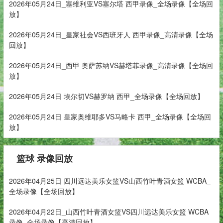
2026年05月24日_塞维利亚VS塞尔塔 西甲录像_全场录像【全场回
放】
2026年05月24日_皇家社会VS西班牙人 西甲录像_高清录像【全场
回放】
2026年05月24日_西甲 奥萨苏纳VS赫塔菲录像_高清录像【全场回
放】
2026年05月24日 埃尔切VS赫罗纳 西甲_全场录像【全场回放】
2026年05月24日 皇家奥维耶多VS马略卡 西甲_全场录像【全场回
放】
篮球 录像回放
2026年04月25日 四川远达美乐女篮VS山西竹叶青酒女篮 WCBA_
全场录像【全场回放】
2026年04月22日_山西竹叶青酒女篮VS四川远达美乐女篮 WCBA
录像_全场录像【高清回放】