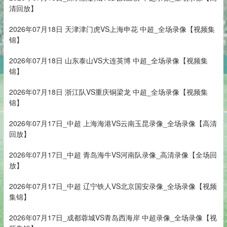
清回放】
2026年07月18日 天津津门虎VS上海申花 中超_全场录像【视频集
锦】
2026年07月18日 山东泰山VS大连英博 中超_全场录像【视频集
锦】
2026年07月18日 浙江队VS重庆铜梁龙 中超_全场录像【视频集
锦】
2026年07月17日_中超 上海海港VS云南玉昆录像_全场录像【高清
回放】
2026年07月17日_中超 青岛海牛VS河南队录像_高清录像【全场回
放】
2026年07月17日_中超 辽宁铁人VS北京国安录像_全场录像【视频
集锦】
2026年07月17日_成都蓉城VS青岛西海岸 中超录像_全场录像【视