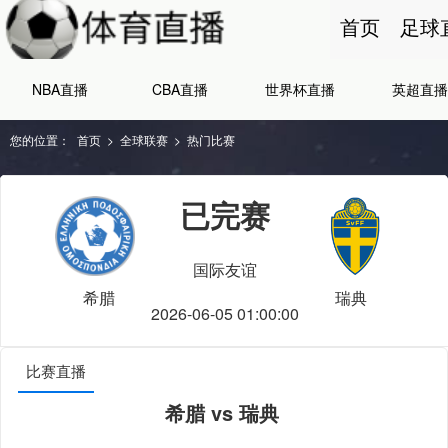
首页
足球
NBA直播
CBA直播
世界杯直播
英超直播
您的位置：
首页
>
全球联赛
>
热门比赛
已完赛
国际友谊
希腊
瑞典
2026-06-05 01:00:00
比赛直播
希腊 vs 瑞典