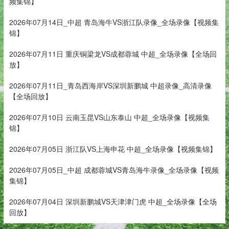
频集锦】
2026年07月14日_中超 青岛海牛VS浙江队录像_全场录像【视频集
锦】
2026年07月11日 重庆铜梁龙VS成都蓉城 中超_全场录像【全场回
放】
2026年07月11日_青岛西海岸VS深圳新鹏城 中超录像_高清录像
【全场回放】
2026年07月10日 云南玉昆VS山东泰山 中超_全场录像【视频集
锦】
2026年07月05日 浙江队VS上海申花 中超_全场录像【视频集锦】
2026年07月05日_中超 成都蓉城VS青岛海牛录像_全场录像【视频
集锦】
2026年07月04日 深圳新鹏城VS天津津门虎 中超_全场录像【全场
回放】