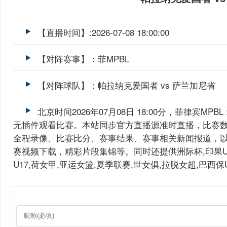
【直播时间】:2026-07-08 18:00:00
【对阵赛事】：菲MPBL
【对阵球队】：帕拉纳克爱国者 vs 萨兰加尼省
北京时间2026年07月08日 18:00分，菲律宾M
无插件观看比赛。本站同步官方直播源准时直播，比赛
全程录像、比赛比分、赛事结果、赛事相关新闻报道，以
赛视频下载，精彩片段集锦等。同时还提供洲际杯,印果U20,
U17,荷女甲,亚运女篮,夏季联赛,世女俱,拉脱女超,巴西保