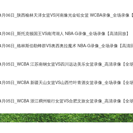
年04月06日_陕西榆林天泽女篮VS河南豫光金铅女篮 WCBA录像_全场录像
年04月06日_斯托克顿国王VS南湾湖人 NBA-G录像_全场录像【高清回放】
年04月06日_格林斯伯勒蜂群VS奥西奥拉魔术 NBA-G录像_全场录像【高清
年04月05日_WCBA 江苏南钢女篮VS四川远达美乐女篮录像_高清录像【全
年04月05日_WCBA 新疆天山女篮VS山西竹叶青酒女篮录像_全场录像【全
年04月05日_WCBA 浙江稠州银行女篮VS合肥文旅女篮录像_高清录像【全