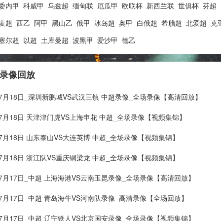
委内甲
科威甲
乌兹超
缅甸联
厄瓜甲
欧联杯
新西兰联
世俱杯
芬超
麦超
西乙
阿甲
黑山乙
俄甲
冰岛超
奥甲
白俄超
希腊超
北爱超
克
塞尔超
以超
土库曼超
波黑甲
爱沙甲
德乙
 录像回放
年07月18日_深圳新鹏城VS武汉三镇 中超录像_全场录像【高清回放】
年07月18日 天津津门虎VS上海申花 中超_全场录像【视频集锦】
年07月18日 山东泰山VS大连英博 中超_全场录像【视频集锦】
年07月18日 浙江队VS重庆铜梁龙 中超_全场录像【视频集锦】
年07月17日_中超 上海海港VS云南玉昆录像_全场录像【高清回放】
年07月17日_中超 青岛海牛VS河南队录像_高清录像【全场回放】
年07月17日_中超 辽宁铁人VS北京国安录像_全场录像【视频集锦】