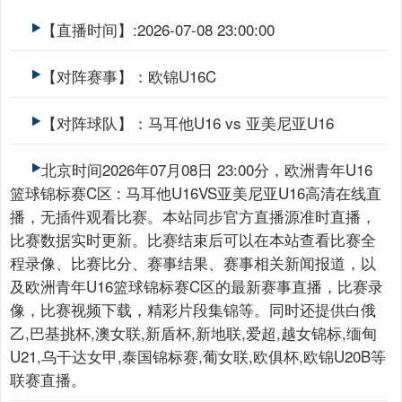
【直播时间】:2026-07-08 23:00:00
【对阵赛事】：欧锦U16C
【对阵球队】：马耳他U16 vs 亚美尼亚U16
北京时间2026年07月08日 23:00分，欧洲青年U16
篮球锦标赛C区 : 马耳他U16VS亚美尼亚U16高清在线直
播，无插件观看比赛。本站同步官方直播源准时直播，
比赛数据实时更新。比赛结束后可以在本站查看比赛全
程录像、比赛比分、赛事结果、赛事相关新闻报道，以
及欧洲青年U16篮球锦标赛C区的最新赛事直播，比赛录
像，比赛视频下载，精彩片段集锦等。同时还提供白俄
乙,巴基挑杯,澳女联,新盾杯,新地联,爱超,越女锦标,缅甸
U21,乌干达女甲,泰国锦标赛,葡女联,欧俱杯,欧锦U20B等
联赛直播。