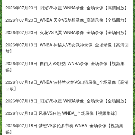
2026年07月20日_阳光VS水星 WNBA录像_全场录像【高清回放】
2026年07月20日_WNBA 天空VS梦想录像_高清录像【全场回放】
2026年07月20日_火花VS飞翼 WNBA录像_全场录像【全场回放】
2026年07月19日_WNBA 神秘人VS女武神录像_全场录像【高清回
放】
2026年07月19日_自由人VS狂热 WNBA录像_全场录像【视频集
锦】
2026年07月19日_WNBA 波特兰火焰VS山猫录像_全场录像【高清
回放】
2026年07月18日_阳光VS水星 WNBA录像_全场录像【全场回放】
2026年07月18日 风暴VS狂热 WNBA_全场录像【视频集锦】
2026年07月18日 梦想VS多伦多节奏 WNBA_全场录像【视频集
锦】