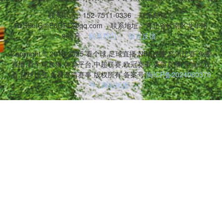
联系电话：152-7511-0336
联系邮箱：
RzSSeIGmE6OFC@qq.com
联系地址：河北省钦南区龙华路
905号
联系我们
留言反馈
Copyright © 2016-2025 看个球,足球直播,NBA视频,高清比赛,免费
直播,看个球直播,体育平台,中超联赛,欧冠赛事,英超直播,无插件观
看,篮球比赛,免费高清赛事 版权所有 备案号:
闽ICP备2024060370
号
网站地图