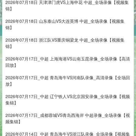
2026年07月18日 天津津门虎VS上海申花 中超_全场录像【视频集
锦】
2026年07月18日 山东泰山VS大连英博 中超_全场录像【视频集
锦】
2026年07月18日 浙江队VS重庆铜梁龙 中超_全场录像【视频集
锦】
2026年07月17日_中超 上海海港VS云南玉昆录像_全场录像【高清
回放】
2026年07月17日_中超 青岛海牛VS河南队录像_高清录像【全场回
放】
2026年07月17日_中超 辽宁铁人VS北京国安录像_全场录像【视频
集锦】
2026年07月17日_成都蓉城VS青岛西海岸 中超录像_全场录像【视
频集锦】
2026年07月14日_中超 青岛海牛VS浙江队录像_全场录像【视频集