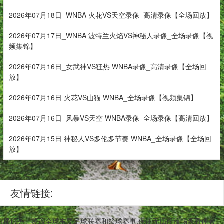
2026年07月18日_WNBA 火花VS天空录像_高清录像【全场回放】
2026年07月17日_WNBA 波特兰火焰VS神秘人录像_全场录像【视
频集锦】
2026年07月16日_女武神VS狂热 WNBA录像_高清录像【全场回
放】
2026年07月16日 火花VS山猫 WNBA_全场录像【视频集锦】
2026年07月16日_风暴VS天空 WNBA录像_全场录像【高清回放】
2026年07月15日 神秘人VS多伦多节奏 WNBA_全场录像【全场回
放】
友情链接:
事直播服务。覆盖全球主要足球联赛和篮球赛事,保证无插件流畅观看体验