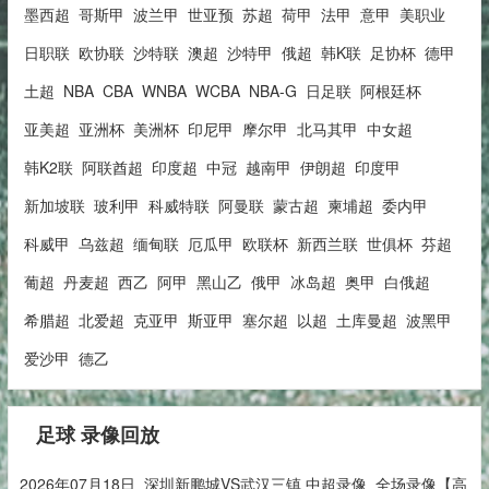
墨西超
哥斯甲
波兰甲
世亚预
苏超
荷甲
法甲
意甲
美职业
日职联
欧协联
沙特联
澳超
沙特甲
俄超
韩K联
足协杯
德甲
土超
NBA
CBA
WNBA
WCBA
NBA-G
日足联
阿根廷杯
亚美超
亚洲杯
美洲杯
印尼甲
摩尔甲
北马其甲
中女超
韩K2联
阿联酋超
印度超
中冠
越南甲
伊朗超
印度甲
新加坡联
玻利甲
科威特联
阿曼联
蒙古超
柬埔超
委内甲
科威甲
乌兹超
缅甸联
厄瓜甲
欧联杯
新西兰联
世俱杯
芬超
葡超
丹麦超
西乙
阿甲
黑山乙
俄甲
冰岛超
奥甲
白俄超
希腊超
北爱超
克亚甲
斯亚甲
塞尔超
以超
土库曼超
波黑甲
爱沙甲
德乙
足球 录像回放
2026年07月18日_深圳新鹏城VS武汉三镇 中超录像_全场录像【高