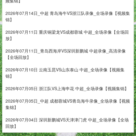
频集锦】
2026年07月14日_中超 青岛海牛VS浙江队录像_全场录像【视频集
锦】
2026年07月11日 重庆铜梁龙VS成都蓉城 中超_全场录像【全场回
放】
2026年07月11日_青岛西海岸VS深圳新鹏城 中超录像_高清录像
【全场回放】
2026年07月10日 云南玉昆VS山东泰山 中超_全场录像【视频集
锦】
2026年07月05日 浙江队VS上海申花 中超_全场录像【视频集锦】
2026年07月05日_中超 成都蓉城VS青岛海牛录像_全场录像【视频
集锦】
2026年07月04日 深圳新鹏城VS天津津门虎 中超_全场录像【全场
回放】