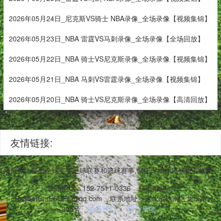
2026年05月24日_尼克斯VS骑士 NBA录像_全场录像【视频集锦】
2026年05月23日_NBA 雷霆VS马刺录像_全场录像【全场回放】
2026年05月22日_NBA 骑士VS尼克斯录像_全场录像【视频集锦】
2026年05月21日_NBA 马刺VS雷霆录像_全场录像【视频集锦】
2026年05月20日_NBA 骑士VS尼克斯录像_全场录像【高清回放】
友情链接:
事直播服务。覆盖全球主要足球联赛和篮球赛事,保证无插件流畅观看体验
联系电话：152-7511-0336
联系邮箱：
RzSSeIGmE6OFC@qq.com
联系地址：河北省钦南区龙华路
905号
联系我们
留言反馈