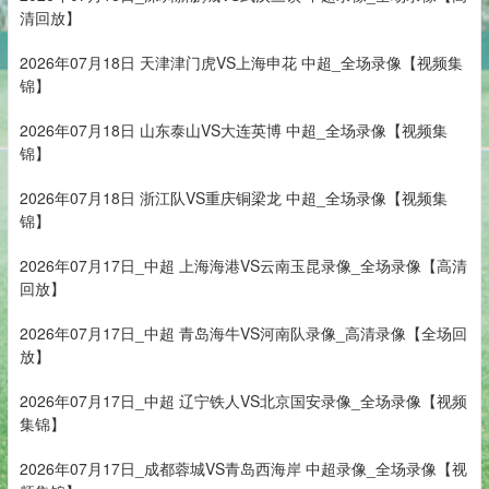
清回放】
2026年07月18日 天津津门虎VS上海申花 中超_全场录像【视频集
锦】
2026年07月18日 山东泰山VS大连英博 中超_全场录像【视频集
锦】
2026年07月18日 浙江队VS重庆铜梁龙 中超_全场录像【视频集
锦】
2026年07月17日_中超 上海海港VS云南玉昆录像_全场录像【高清
回放】
2026年07月17日_中超 青岛海牛VS河南队录像_高清录像【全场回
放】
2026年07月17日_中超 辽宁铁人VS北京国安录像_全场录像【视频
集锦】
2026年07月17日_成都蓉城VS青岛西海岸 中超录像_全场录像【视