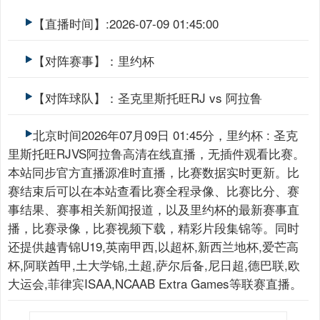
【直播时间】:2026-07-09 01:45:00
【对阵赛事】：里约杯
【对阵球队】：圣克里斯托旺RJ vs 阿拉鲁
北京时间2026年07月09日 01:45分，里约杯 : 圣克
里斯托旺RJVS阿拉鲁高清在线直播，无插件观看比赛。
本站同步官方直播源准时直播，比赛数据实时更新。比
赛结束后可以在本站查看比赛全程录像、比赛比分、赛
事结果、赛事相关新闻报道，以及里约杯的最新赛事直
播，比赛录像，比赛视频下载，精彩片段集锦等。同时
还提供越青锦U19,英南甲西,以超杯,新西兰地杯,爱芒高
杯,阿联酋甲,土大学锦,土超,萨尔后备,尼日超,德巴联,欧
大运会,菲律宾ISAA,NCAAB Extra Games等联赛直播。