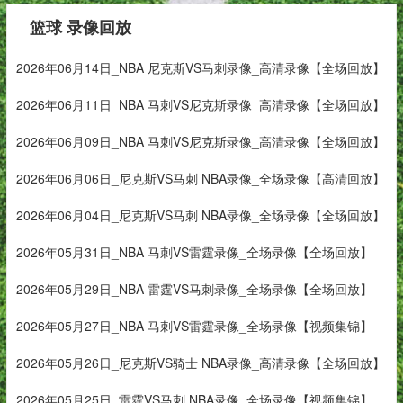
篮球 录像回放
2026年06月14日_NBA 尼克斯VS马刺录像_高清录像【全场回放】
2026年06月11日_NBA 马刺VS尼克斯录像_高清录像【全场回放】
2026年06月09日_NBA 马刺VS尼克斯录像_高清录像【全场回放】
2026年06月06日_尼克斯VS马刺 NBA录像_全场录像【高清回放】
2026年06月04日_尼克斯VS马刺 NBA录像_全场录像【全场回放】
2026年05月31日_NBA 马刺VS雷霆录像_全场录像【全场回放】
2026年05月29日_NBA 雷霆VS马刺录像_全场录像【全场回放】
2026年05月27日_NBA 马刺VS雷霆录像_全场录像【视频集锦】
2026年05月26日_尼克斯VS骑士 NBA录像_高清录像【全场回放】
2026年05月25日_雷霆VS马刺 NBA录像_全场录像【视频集锦】