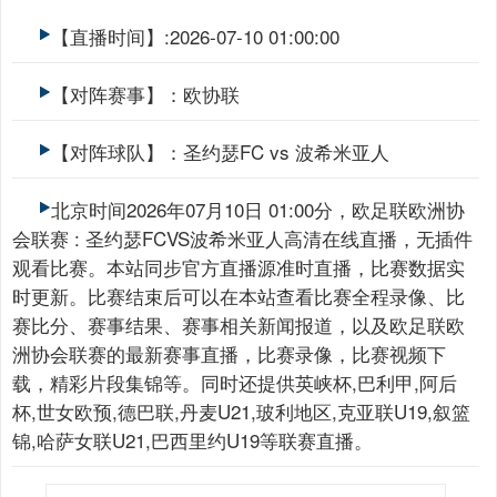
【直播时间】:2026-07-10 01:00:00
【对阵赛事】：欧协联
【对阵球队】：圣约瑟FC vs 波希米亚人
北京时间2026年07月10日 01:00分，欧足联欧洲协
会联赛 : 圣约瑟FCVS波希米亚人高清在线直播，无插件
观看比赛。本站同步官方直播源准时直播，比赛数据实
时更新。比赛结束后可以在本站查看比赛全程录像、比
赛比分、赛事结果、赛事相关新闻报道，以及欧足联欧
洲协会联赛的最新赛事直播，比赛录像，比赛视频下
载，精彩片段集锦等。同时还提供英峡杯,巴利甲,阿后
杯,世女欧预,德巴联,丹麦U21,玻利地区,克亚联U19,叙篮
锦,哈萨女联U21,巴西里约U19等联赛直播。