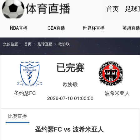
首页
足球
NBA直播
CBA直播
世界杯直播
英超直播
您的位置：
首页
>
足球直播
>
欧协联
已完赛
欧协联
圣约瑟FC
波希米亚人
2026-07-10 01:00:00
比赛直播
圣约瑟FC vs 波希米亚人