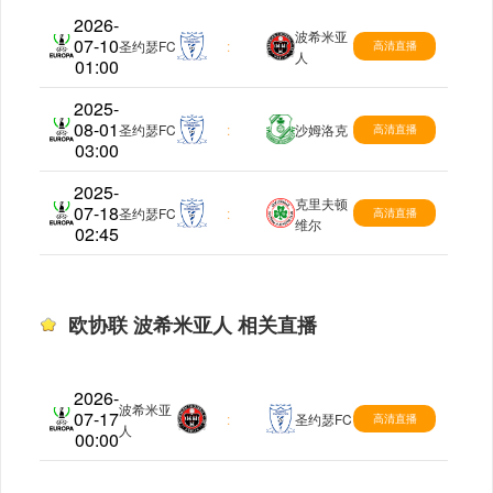
2026-
波希米亚
07-10
欧协联
圣约瑟FC
:
高清直播
人
01:00
2025-
08-01
欧协联
圣约瑟FC
:
沙姆洛克
高清直播
03:00
2025-
克里夫顿
07-18
欧协联
圣约瑟FC
:
高清直播
维尔
02:45
欧协联 波希米亚人 相关直播
2026-
波希米亚
07-17
欧协联
:
圣约瑟FC
高清直播
人
00:00