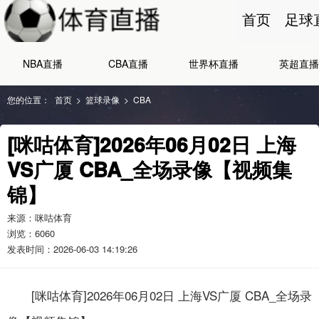
首页
足球
NBA直播
CBA直播
世界杯直播
英超直播
您的位置：
首页
>
篮球录像
>
CBA
[咪咕体育]2026年06月02日 上海
VS广厦 CBA_全场录像【视频集
锦】
来源：咪咕体育
浏览：
6060
发表时间：2026-06-03 14:19:26
[咪咕体育]2026年06月02日 上海VS广厦 CBA_全场录