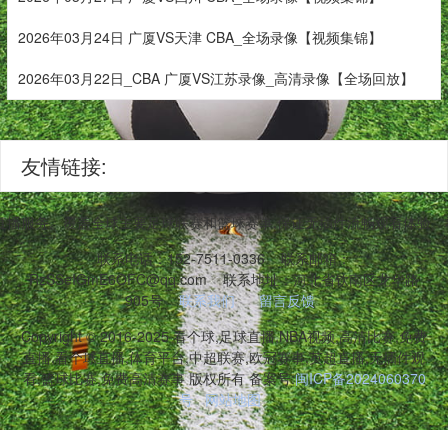
2026年03月24日 广厦VS天津 CBA_全场录像【视频集锦】
2026年03月22日_CBA 广厦VS江苏录像_高清录像【全场回放】
友情链接:
事直播服务。覆盖全球主要足球联赛和篮球赛事,保证无插件流畅观看体验
联系电话：152-7511-0336
联系邮箱：
RzSSeIGmE6OFC@qq.com
联系地址：河北省钦南区龙华路
905号
联系我们
留言反馈
Copyright © 2016-2025 看个球,足球直播,NBA视频,高清比赛,免费
直播,看个球直播,体育平台,中超联赛,欧冠赛事,英超直播,无插件观
看,篮球比赛,免费高清赛事 版权所有 备案号:
闽ICP备2024060370
号
网站地图