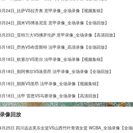
年05月24日_比萨VS拉齐奥 意甲录像_全场录像【视频集锦】
年05月24日_国米VS博洛尼亚 意甲录像_全场录像【全场回放】
年05月23日_亚特兰大VS佛罗伦萨 意甲录像_全场录像【高清回放】
年05月18日_昂热VS布雷斯特 法甲录像_高清录像【全场回放】
年05月18日_欧塞尔VS里尔 法甲录像_全场录像【视频集锦】
年05月18日_勒阿弗尔VS洛里昂 法甲录像_全场录像【全场回放】
年05月18日_朗斯VS里昂 法甲录像_全场录像【视频集锦】
年05月18日_法甲 雷恩VS马赛录像_全场录像【高清回放】
 录像回放
年04月25日 四川远达美乐女篮VS山西竹叶青酒女篮 WCBA_全场录像【全