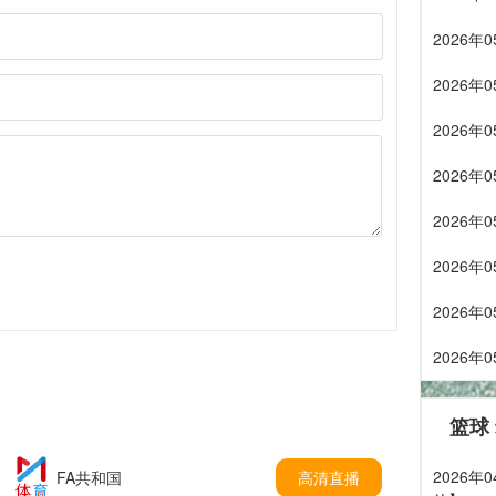
2026
2026
2026
2026
2026
2026
2026
2026
篮球
2026
FA共和国
高清直播