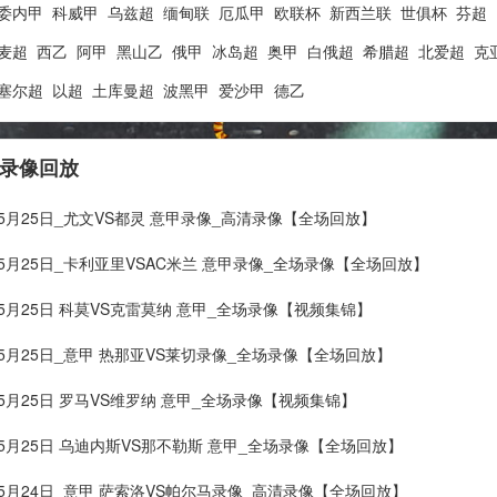
委内甲
科威甲
乌兹超
缅甸联
厄瓜甲
欧联杯
新西兰联
世俱杯
芬超
麦超
西乙
阿甲
黑山乙
俄甲
冰岛超
奥甲
白俄超
希腊超
北爱超
克
塞尔超
以超
土库曼超
波黑甲
爱沙甲
德乙
 录像回放
年05月25日_尤文VS都灵 意甲录像_高清录像【全场回放】
年05月25日_卡利亚里VSAC米兰 意甲录像_全场录像【全场回放】
年05月25日 科莫VS克雷莫纳 意甲_全场录像【视频集锦】
年05月25日_意甲 热那亚VS莱切录像_全场录像【全场回放】
年05月25日 罗马VS维罗纳 意甲_全场录像【视频集锦】
年05月25日 乌迪内斯VS那不勒斯 意甲_全场录像【全场回放】
年05月24日_意甲 萨索洛VS帕尔马录像_高清录像【全场回放】