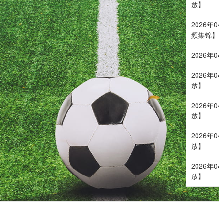
放】
2026
频集锦】
2026
2026
放】
2026
放】
2026
放】
2026
放】