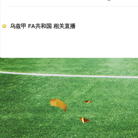
乌兹甲 FA共和国 相关直播