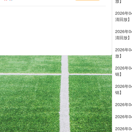
放】
2026
清回放】
2026
清回放】
2026
放】
2026
锦】
2026
锦】
2026
2026
2026