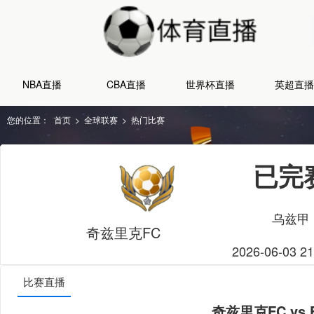
NBA直播
CBA直播
世界杯直播
英超直播
您的位置：
首页
>
全球联赛
>
热门比赛
已完
乌兹甲
奇兹里克FC
2026-06-03 21
比赛直播
奇兹里克FC vs