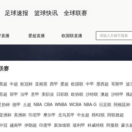
足球速报
篮球快讯
全球联赛
甲直播
爱超直播
欧国联直播
联赛
英超
中超
欧冠杯
亚精英
西甲
爱超
欧国联
中甲
墨西超
哥斯甲
波
苏超
荷甲
法甲
意甲
美职业
日职联
欧协联
沙特联
澳超
沙特甲
俄
足协杯
德甲
土超
NBA
CBA
WNBA
WCBA
NBA-G
日足联
阿根廷杯
亚洲杯
美洲杯
印尼甲
摩尔甲
北马其甲
中女超
韩K2联
阿联酋超
中冠
越南甲
伊朗超
印度甲
新加坡联
玻利甲
科威特联
阿曼联
蒙古