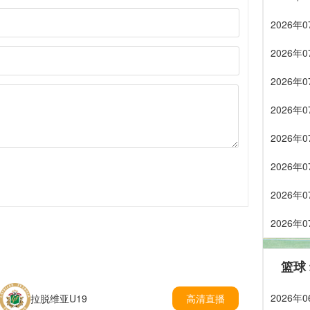
2026
2026
2026
2026
2026
2026
2026
2026
篮球
2026年
拉脱维亚U19
高清直播