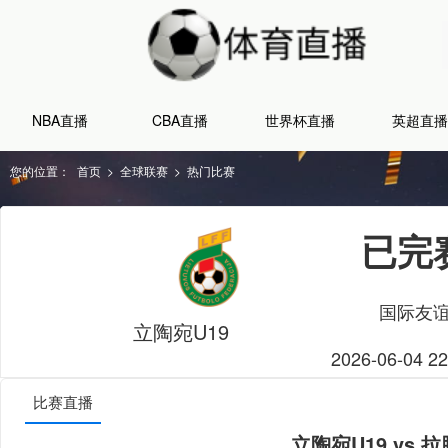
NBA直播
CBA直播
世界杯直播
英超直播
您的位置：
首页
>
全球联赛
>
热门比赛
已完
国际友
立陶宛U19
2026-06-04 22
比赛直播
立陶宛U19 vs 