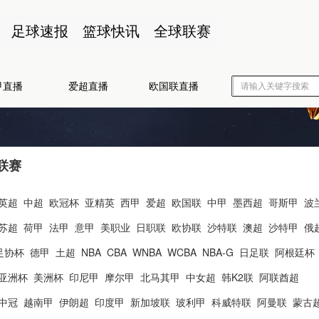
足球速报
篮球快讯
全球联赛
甲直播
爱超直播
欧国联直播
联赛
英超
中超
欧冠杯
亚精英
西甲
爱超
欧国联
中甲
墨西超
哥斯甲
波
苏超
荷甲
法甲
意甲
美职业
日职联
欧协联
沙特联
澳超
沙特甲
俄
足协杯
德甲
土超
NBA
CBA
WNBA
WCBA
NBA-G
日足联
阿根廷杯
亚洲杯
美洲杯
印尼甲
摩尔甲
北马其甲
中女超
韩K2联
阿联酋超
中冠
越南甲
伊朗超
印度甲
新加坡联
玻利甲
科威特联
阿曼联
蒙古