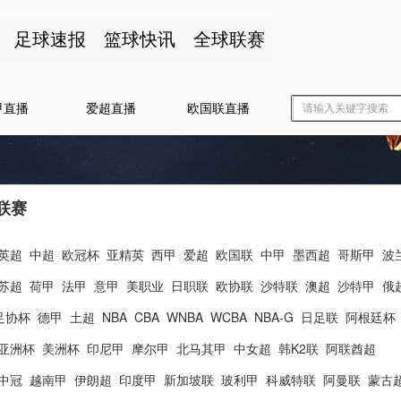
足球速报
篮球快讯
全球联赛
甲直播
爱超直播
欧国联直播
联赛
英超
中超
欧冠杯
亚精英
西甲
爱超
欧国联
中甲
墨西超
哥斯甲
波
苏超
荷甲
法甲
意甲
美职业
日职联
欧协联
沙特联
澳超
沙特甲
俄
足协杯
德甲
土超
NBA
CBA
WNBA
WCBA
NBA-G
日足联
阿根廷杯
亚洲杯
美洲杯
印尼甲
摩尔甲
北马其甲
中女超
韩K2联
阿联酋超
中冠
越南甲
伊朗超
印度甲
新加坡联
玻利甲
科威特联
阿曼联
蒙古