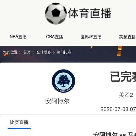
NBA直播
CBA直播
世界杯直播
英超直播
您的位置：
首页
>
全球联赛
>
热门比赛
已完
美乙2
安阿博尔
2026-07-08 07
比赛直播
安阿博尔 vs 