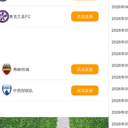
2026年
奥克兰县FC
高清直播
2026年
2026年
2026年
2026年
2026年
弗林特城
高清直播
2026年
2026年
中西部联队
高清直播
2026年
2026年
2026年