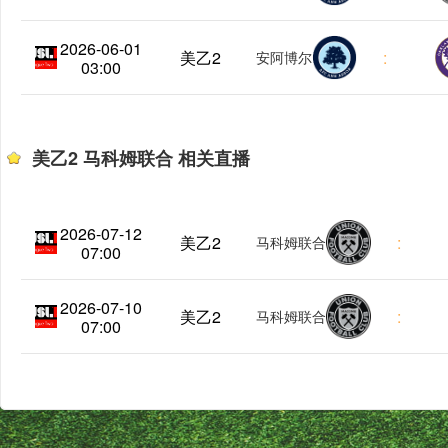
2026-06-01
美乙2
:
安阿博尔
03:00
美乙2 马科姆联合 相关直播
2026-07-12
美乙2
:
马科姆联合
07:00
2026-07-10
美乙2
:
马科姆联合
07:00