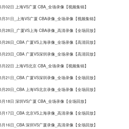
06月02日 上海VS广厦 CBA_全场录像【视频集锦】
05月31日_上海VS广厦 CBA录像_全场录像【视频集锦】
05月28日_广厦VS上海 CBA录像_高清录像【全场回放】
05月26日_CBA 广厦VS上海录像_全场录像【高清回放】
05月23日_CBA 广厦VS深圳录像_全场录像【高清回放】
05月22日 上海VS北京 CBA_全场录像【视频集锦】
05月21日_CBA 广厦VS深圳录像_全场录像【全场回放】
05月20日_CBA 上海VS北京录像_全场录像【全场回放】
05月18日 深圳VS广厦 CBA_全场录像【全场回放】
05月17日_CBA 北京VS上海录像_高清录像【全场回放】
05月16日_CBA 深圳VS广厦录像_高清录像【全场回放】