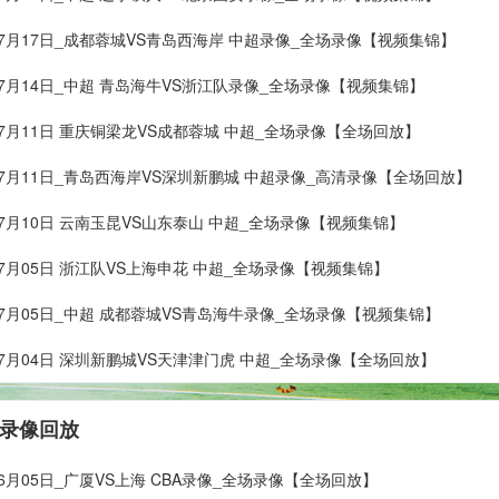
年07月17日_成都蓉城VS青岛西海岸 中超录像_全场录像【视频集锦】
年07月14日_中超 青岛海牛VS浙江队录像_全场录像【视频集锦】
年07月11日 重庆铜梁龙VS成都蓉城 中超_全场录像【全场回放】
年07月11日_青岛西海岸VS深圳新鹏城 中超录像_高清录像【全场回放】
年07月10日 云南玉昆VS山东泰山 中超_全场录像【视频集锦】
年07月05日 浙江队VS上海申花 中超_全场录像【视频集锦】
年07月05日_中超 成都蓉城VS青岛海牛录像_全场录像【视频集锦】
年07月04日 深圳新鹏城VS天津津门虎 中超_全场录像【全场回放】
 录像回放
06月05日_广厦VS上海 CBA录像_全场录像【全场回放】