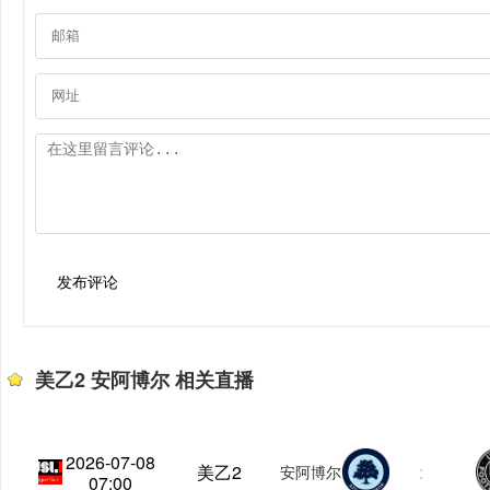
发布评论
美乙2 安阿博尔 相关直播
2026-07-08
美乙2
:
安阿博尔
07:00