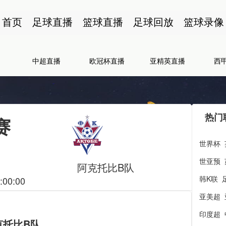
首页
足球直播
篮球直播
足球回放
篮球录像
中超直播
欧冠杯直播
亚精英直播
西
热门
赛
世界杯
甲
世亚预
阿克托比B队
韩K联
:00:00
亚美超
印度超
克托比B队