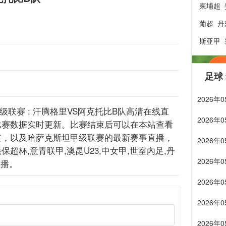
柬埔超
葡超
丹
斯亚甲
足球
2026
坦甲级联赛 : 汗腾格里VS阿克托比B队高清在线直
2026
比赛数据实时更新。比赛结束后可以在本站查看
道，以及哈萨克斯坦甲级联赛的最新赛事直播，
2026
杯,意青联甲,澳昆U23,中女甲,世室內足,丹
2026
直播。
2026
2026
2026