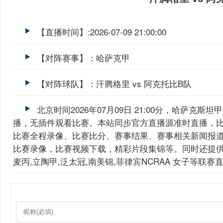
【直播时间】:2026-07-09 21:00:00
【对阵赛事】：哈萨克甲
【对阵球队】：汗腾格里 vs 阿克托比B队
北京时间2026年07月09日 21:00分，哈萨克斯
播，无插件观看比赛。本站同步官方直播源准时直播，
比赛全程录像、比赛比分、赛事结果、赛事相关新闻报
比赛录像，比赛视频下载，精彩片段集锦等。同时还提供保超
麦丙,立陶甲,泛太冠,南美锦,菲律宾NCRAA 女子等联赛