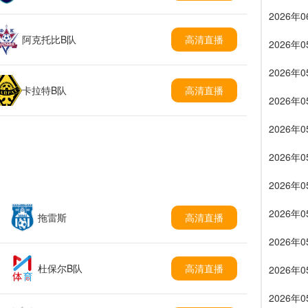
2026年
阿克托比B队
高清直播
2026年
2026年
卡拉特B队
高清直播
2026年
2026年
2026年
2026年
2026年
拖雷斯
高清直播
2026年
杜保尔B队
高清直播
2026年
2026年