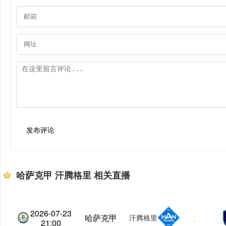
发布评论
哈萨克甲 汗腾格里 相关直播
2026-07-23
哈萨克甲
:
汗腾格里
21:00