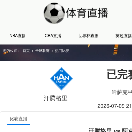
NBA直播
CBA直播
世界杯直播
英超直播
您的位置：
首页
>
全球联赛
>
热门比赛
已完
哈萨克
汗腾格里
2026-07-09 21
比赛直播
汗腾格里 vs 阿