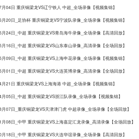
年07月04日 重庆铜梁龙VS辽宁铁人 中超_全场录像【视频集锦】
年06月20日_足协杯 重庆铜梁龙VS宁波队录像_全场录像【视频集锦】
年05月24日_中超 重庆铜梁龙VS青岛海牛录像_全场录像【高清回放】
年05月16日_中超 重庆铜梁龙VS山东泰山录像_高清录像【全场回放】
年05月09日_中超 重庆铜梁龙VS上海申花录像_全场录像【视频集锦】
年05月01日_中超 重庆铜梁龙VS大连英博录像_高清录像【全场回放】
年04月21日 重庆铜梁龙VS上海海港 中超_全场录像【视频集锦】
年04月05日_中超 重庆铜梁龙VS浙江队录像_全场录像【视频集锦】
年03月07日_重庆铜梁龙VS天津津门虎 中超录像_全场录像【全场回放】
年11月08日_中甲 重庆铜梁龙VS上海嘉定汇龙录像_高清录像【全场回放】
年10月18日_中甲 重庆铜梁龙VS大连华谊录像_全场录像【高清回放】