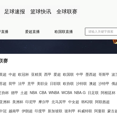
足球速报
篮球快讯
全球联赛
甲直播
爱超直播
欧国联直播
联赛
英超
中超
欧冠杯
亚精英
西甲
爱超
欧国联
中甲
墨西超
哥斯甲
波
苏超
荷甲
法甲
意甲
美职业
日职联
欧协联
沙特联
澳超
沙特甲
俄
足协杯
德甲
土超
NBA
CBA
WNBA
WCBA
NBA-G
日足联
阿根廷杯
亚洲杯
美洲杯
印尼甲
摩尔甲
北马其甲
中女超
韩K2联
阿联酋超
中冠
越南甲
伊朗超
印度甲
新加坡联
玻利甲
科威特联
阿曼联
蒙古