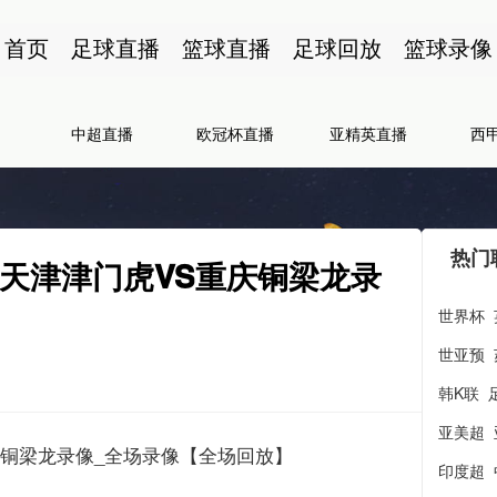
首页
足球直播
篮球直播
足球回放
篮球录像
中超直播
欧冠杯直播
亚精英直播
西
热门
中超 天津津门虎VS重庆铜梁龙录
世界杯
世亚预
韩K联
亚美超
S重庆铜梁龙录像_全场录像【全场回放】
印度超