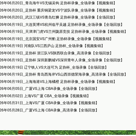
026年06月20日_青岛海牛VS无锡吴钩 足协杯录像_全场录像【视频集锦】
026年06月20日_足协杯 重庆铜梁龙VS宁波队录像_全场录像【视频集锦】
026年06月20日_武汉三镇VS青岛红狮 足协杯录像_全场录像【全场回放】
026年06月19日_大连英博VS杭州临平吴越 足协杯录像_全场录像【全场回放】
026年06月19日_天津津门虎VS兰州陇原竞技 足协杯录像_全场录像【视频集锦】
026年06月19日_北京国安VS广州豹 足协杯录像_全场录像【视频集锦】
026年06月19日 河南队VS江西庐山 足协杯_全场录像【视频集锦】
026年06月19日_足协杯 浙江队VS陕西联合录像_高清录像【全场回放】
026年06月19日_足协杯 深圳新鹏城VS深圳青年人录像_全场录像【全场回放】
026年06月19日 辽宁铁人VS大连可为 足协杯_全场录像【全场回放】
026年06月19日_足协杯 青岛西海岸VS山西崇德荣海录像_高清录像【全场回放】
026年06月19日_上海海港VS上海橘橙 足协杯录像_全场录像【视频集锦】
026年06月05日_广厦VS上海 CBA录像_全场录像【全场回放】
026年06月02日 上海VS广厦 CBA_全场录像【视频集锦】
026年05月31日_上海VS广厦 CBA录像_全场录像【视频集锦】
026年05月28日_广厦VS上海 CBA录像_高清录像【全场回放】